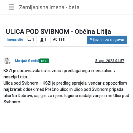
Zemljepisna imena - beta
ULICA POD SVIBNOM - Občina Litija
Imena ulic
1
1
115
Prijavi se za odgovor
Matjaž Geršič
5. apr. 2023 04:57
KSZI
Nedosegljiv
KSZI je obravnavala ustreznost predlaganega imena ulice v
naselju Litija:
Ulica pod Svibnom – KSZI je predlog sprejela, vendar z opozorilom
naj kratek odsek med Prečno ulico in Ulico pod Svibnom pripada
ulici Na Dobravi, saj gre za njeno logično nadaljevanje in ne Ulici pod
Svibnom.