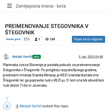
Zemljepisna imena - beta
PREIMENOVANJE STEGOVNIKA V
ŠTEGOVNIK
Imena gora
1
1
120
Prijavi se za odgovor
Matjaž Geršič
5. apr. 2023 04:48
KSZI
Nedosegljiv
Planinska zveza Slovenije je poslala pobudo za preimenovanje
Stegovnika v Štegovnik. Po pregledu razpoložljivega gradiva,
predvsem mnenja Stanka Klinarja, je KSZI standardizirala ime
Štegovnik ter ga popravila tudi v REZI-ju. O tem sta bili obveščeni
tudi občini Tržič in Jezersko.
Matjaž Geršič
locked this topic